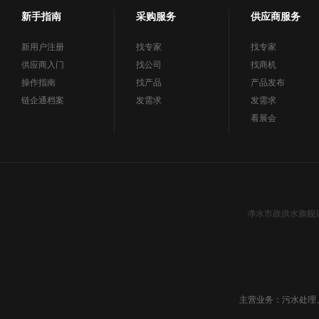
新手指南
采购服务
供应商服务
新用户注册
找专家
找专家
供应商入门
找公司
找商机
操作指南
找产品
产品发布
链企通档案
发需求
发需求
看展会
净水市政供水旗舰
主营业务：污水处理