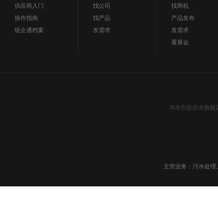
供应商入门
找公司
找商机
操作指南
找产品
产品发布
链企通档案
发需求
发需求
看展会
净水市政供水旗舰
主营业务：污水处理