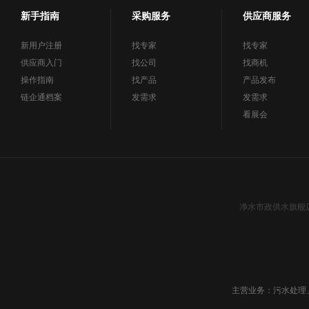
新手指南
采购服务
供应商服务
新用户注册
找专家
找专家
供应商入门
找公司
找商机
操作指南
找产品
产品发布
链企通档案
发需求
发需求
看展会
净水市政供水旗舰
主营业务：污水处理