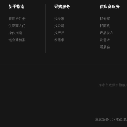
新手指南
采购服务
供应商服务
新用户注册
找专家
找专家
供应商入门
找公司
找商机
操作指南
找产品
产品发布
链企通档案
发需求
发需求
看展会
净水市政供水旗舰
主营业务：污水处理